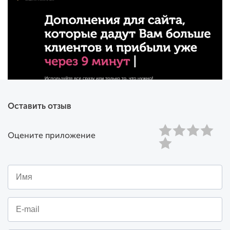
Ускоряет работу с клиентом. Например, чтобы
отметить недозвон, уходит 1 секунда.
Часовой пояс клиента
Вы работаете с клиентами в разных часовых
поясах? Нет? Тогда эта фишка для Вас
бесполезна. Если часовые пояса разные, то это
реально чудо.
Быстрый ввод даты и времени
Обычно в CRM системах ввод даты и времени
Оставить отзыв
спрятан в календарь, и менеджеру нужно
делать ненужные клики, чтобы установить
время перезвона. У нас все иначе.
Оцените приложение
Автоматическая постановка задач
Теперь менеджер, прямо в окне постановки
задач, видит сколько у него поставлено задач на
конкретную дату и время и может договорится
с клиентом на максимально удобное время.
Менеджер знает количество задач на каждый
час
Теперь менеджер, прямо в окне постановки