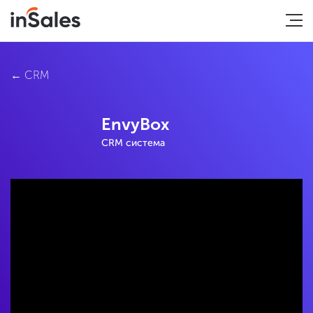
CRM
EnvyBox
CRM система