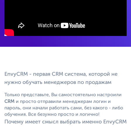
EnvyCRM - п
ервая CRM система, которой не
нужно обучать менеджеров по продажам
Только представьте, Вы самостоятельно настроили
CRM
и просто отправили менеджерам логин и
пароль, они начали работать сами, без какого - либо
обучения. Все безумно просто и логично!
Почему имеет смысл выбрать именно EnvyCRM