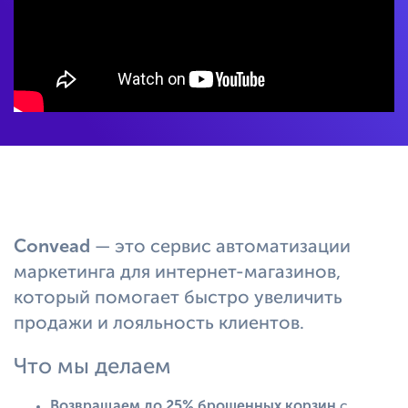
Convead
—
это сервис автоматизации
маркетинга для интернет-магазинов,
который помогает быстро увеличить
продажи и лояльность клиентов.
Что мы делаем
Возвращаем до 25% брошенных корзин
с