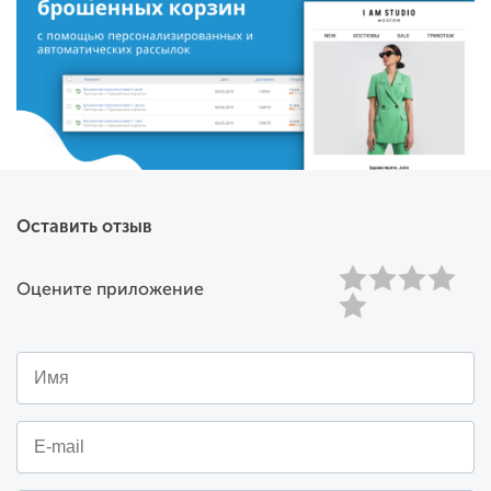
средний чек и общее количество продаж.
Игровые и классические виджеты — собирают
базу подписчиков и удерживают клиентов на
сайте.
Мультиканальный онлайн-чат
— объединяет
несколько каналов общения в одном окне: чат
на сайте, email, Facebook Messenger, Telegram и
VK.
eCommerce аналитика
— помогает оценить
Оставить отзыв
эффективность рассылок, рекламных кампаний
и других маркетинговых активностей в деньгах,
а не кликах.
Оцените приложение
Преимущества
Простота
. Полноценная установка без помощи
разработчика и запуск первой кампании в
течение 5 минут.
Полный набор инструментов
. Email, push-
рассылки, виджеты, товарные рекомендации,