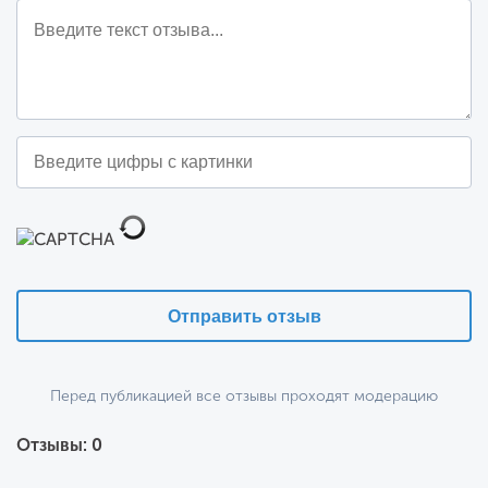
онлайн-чат и eCommerce аналитика.
Эффективность
. Детальная аналитика ключевых
показателей для постоянного улучшения
результатов.
Попробуйте Convead бесплатно в течение 7 дней.
Отправить отзыв
Перед публикацией все отзывы проходят модерацию
Отзывы: 0