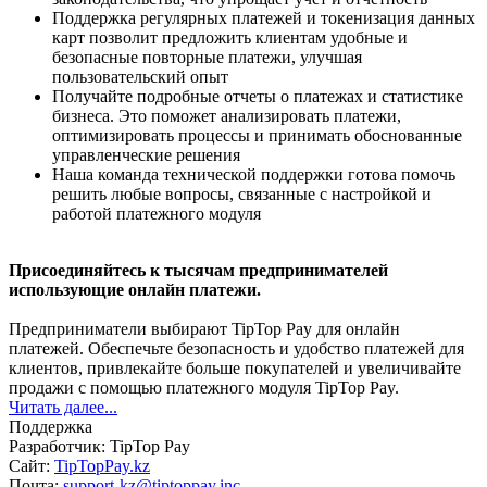
Поддержка регулярных платежей и токенизация данных
Присоединяйтесь к тысячам предпринимателей
карт позволит предложить клиентам удобные и
использующие онлайн платежи.
безопасные повторные платежи, улучшая
пользовательский опыт
Предприниматели выбирают TipTop Pay для онлайн
Получайте подробные отчеты о платежах и статистике
платежей. Обеспечьте безопасность и удобство платежей для
бизнеса. Это поможет анализировать платежи,
клиентов, привлекайте больше покупателей и увеличивайте
оптимизировать процессы и принимать обоснованные
продажи с помощью платежного модуля TipTop Pay.
управленческие решения
Наша команда технической поддержки готова помочь
решить любые вопросы, связанные с настройкой и
работой платежного модуля
Присоединяйтесь к тысячам предпринимателей
использующие онлайн платежи.
Предприниматели выбирают TipTop Pay для онлайн
платежей. Обеспечьте безопасность и удобство платежей для
клиентов, привлекайте больше покупателей и увеличивайте
продажи с помощью платежного модуля TipTop Pay.
Читать далее...
Поддержка
Разработчик:
TipTop Pay
Сайт:
TipTopPay.kz
Почта:
support-kz@tiptoppay.inc