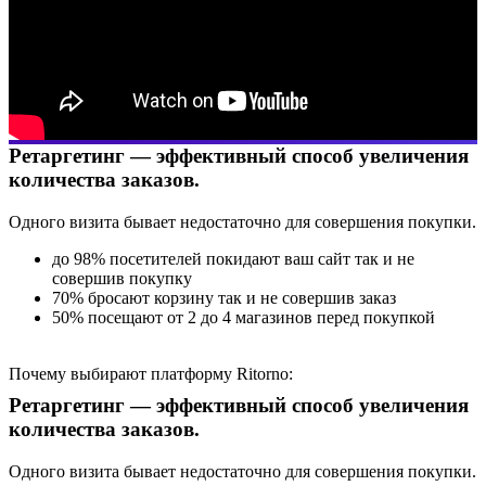
Ретаргетинг — эффективный способ увеличения
количества заказов.
Одного визита бывает недостаточно для совершения покупки.
до 98% посетителей покидают ваш сайт так и не
совершив покупку
70% бросают корзину так и не совершив заказ
50% посещают от 2 до 4 магазинов перед покупкой
Почему выбирают платформу Ritorno:
Ретаргетинг — эффективный способ увеличения
Гибкое управление ставками дает возможность
количества заказов.
устанавливать индивидуальную стоимость за клик для
каждой товарной категории.
Нет необходимости писать текстовые объявления или
Одного визита бывает недостаточно для совершения покупки.