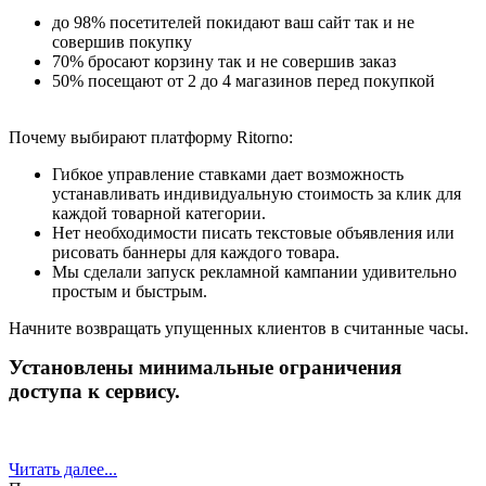
рисовать баннеры для каждого товара.
Мы сделали запуск рекламной кампании удивительно
до 98% посетителей покидают ваш сайт так и не
простым и быстрым.
совершив покупку
70% бросают корзину так и не совершив заказ
Начните возвращать упущенных клиентов в считанные часы.
50% посещают от 2 до 4 магазинов перед покупкой
Установлены минимальные ограничения
Почему выбирают платформу Ritorno:
доступа к сервису.
Гибкое управление ставками дает возможность
устанавливать индивидуальную стоимость за клик для
каждой товарной категории.
Нет необходимости писать текстовые объявления или
рисовать баннеры для каждого товара.
Мы сделали запуск рекламной кампании удивительно
простым и быстрым.
Начните возвращать упущенных клиентов в считанные часы.
Установлены минимальные ограничения
доступа к сервису.
Читать далее...