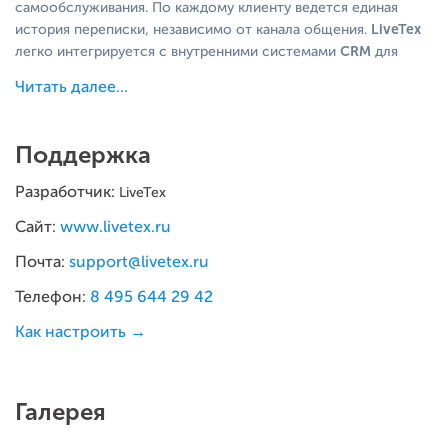
самообслуживания. По каждому клиенту ведется единая
LiveTex
история переписки, независимо от канала общения.
CRM
легко интегрируется с внутренними системами
для
вывода релевантных данных о клиенте в рабочем месте
Читать далее...
оператора в момент обращения.
Оператор общается одновременно с несколькими гостями,
Поддержка
что повышает эффективность его работы в несколько раз.
Интеллектуальная система вовлечения в диалог позволяет
Разработчик:
LiveTex
предложить человеку общение в самый подходящий момент
на интересующую его тему, учитывая множество
Сайт:
www.livetex.ru
параметров:
Почта:
support@livetex.ru
поисковый запрос,
Телефон:
8 495 644 29 42
местоположение,
просматриваемый товар,
Как настроить →
длительность сессии,
количество просмотренных страниц.
Галерея