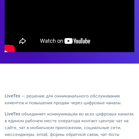
LiveTex
— решение для омниканального обслуживания
клиентов и повышения продаж через цифровые каналы.
LiveTex
объединяет коммуникации во всех цифровых каналах
в едином рабочем месте оператора контакт-центра: чат на
сайте, чат в мобильном приложении, социальные сети,
мессенджеры, email, формы обратной связи, чат-боты