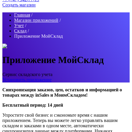
Создать магазин
Главная
/
Магазин приложений
/
Учет
/
Склад
/
Приложение МойСклад
Приложение МойСклад
Сервис складского учета
Установить приложение
Синхронизация заказов, цен, остатков и информацией о
товарах между inSales и МоимСкладом!
Бесплатный период: 14 дней
Упростите свой бизнес и сэкономьте время с нашим
приложением. Теперь вы можете легко управлять вашим
складом и заказами в одном месте, автоматически
синхронизируя данные между платформами. Никаких