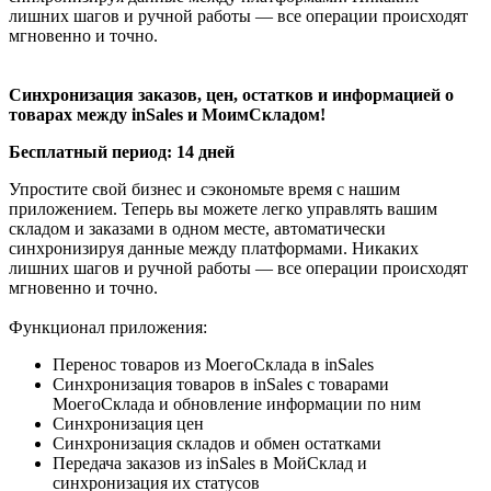
лишних шагов и ручной работы — все операции происходят
мгновенно и точно.
Функционал приложения:
Синхронизация заказов, цен, остатков и информацией о
Перенос товаров из МоегоСклада в
inSales
товарах между inSales и МоимСкладом!
Синхронизация товаров в
inSales
с товарами
Бесплатный период: 14 дней
МоегоСклада и обновление информации по ним
Синхронизация цен
Упростите свой бизнес и сэкономьте время с нашим
Синхронизация складов и обмен остатками
приложением. Теперь вы можете легко управлять вашим
Передача заказов из inSales в МойСклад и
складом и заказами в одном месте, автоматически
синхронизация их статусов
синхронизируя данные между платформами. Никаких
Оплата приложения происходит на стороне МоегоСклада,
лишних шагов и ручной работы — все операции происходят
стоимость не входит в тариф.
мгновенно и точно.
Установите
приложение inSales в МоемСкладе
прямо сейчас и
Функционал приложения:
получите доступ к полному контролю над вашим бизнесом.
Перенос товаров из МоегоСклада в
inSales
Начните продажи в омниканальной системе inSales!
Синхронизация товаров в
inSales
с товарами
МоегоСклада и обновление информации по ним
Синхронизация цен
Синхронизация складов и обмен остатками
Передача заказов из inSales в МойСклад и
синхронизация их статусов