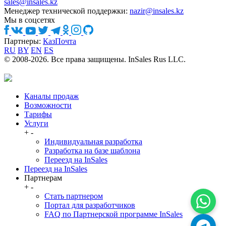
sales@insales.kz
Менеджер технической поддержки:
nazir@insales.kz
Мы в соцсетях
Партнеры:
КазПочта
RU
BY
EN
ES
© 2008-2026. Все права защищены. InSales Rus LLC.
Каналы продаж
Возможности
Тарифы
Услуги
+
-
Индивидуальная разработка
Разработка на базе шаблона
Переезд на InSales
Переезд на InSales
Партнерам
+
-
Стать партнером
Портал для разработчиков
FAQ по Партнерской программе InSales