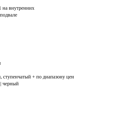
 1 на внутренних
 подвале
я
, ступенчатый + по диапазону цен
 | черный