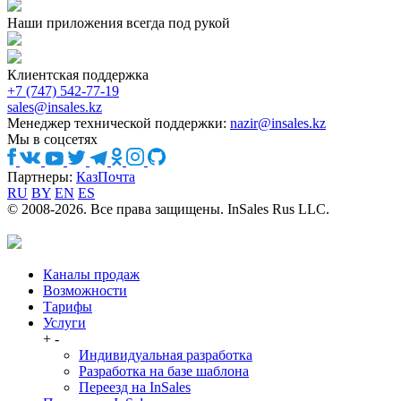
Наши приложения всегда под рукой
Клиентская поддержка
+7 (747) 542-77-19
sales@insales.kz
Менеджер технической поддержки:
nazir@insales.kz
Мы в соцсетях
Партнеры:
КазПочта
RU
BY
EN
ES
© 2008-2026. Все права защищены. InSales Rus LLC.
Каналы продаж
Возможности
Тарифы
Услуги
+
-
Индивидуальная разработка
Разработка на базе шаблона
Переезд на InSales