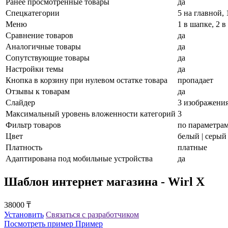
Ранее просмотренные товары
да
Спецкатегории
5 на главной,
Меню
1 в шапке, 2 в
Сравнение товаров
да
Аналогичные товары
да
Сопутствующие товары
да
Настройки темы
да
Кнопка в корзину при нулевом остатке товара
пропадает
Отзывы к товарам
да
Слайдер
3 изображени
Максимальный уровень вложенности категорий
3
Фильтр товаров
по параметрам
Цвет
белый | серый
Платность
платные
Адаптирована под мобильные устройства
да
Шаблон интернет магазина - Wirl X
38000 ₸
Установить
Связаться с разработчиком
Посмотреть пример
Пример