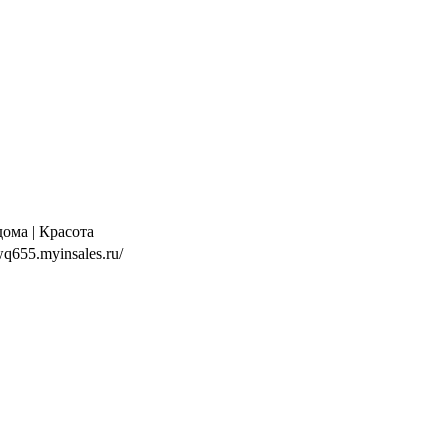
дома | Красота
wq655.myinsales.ru/