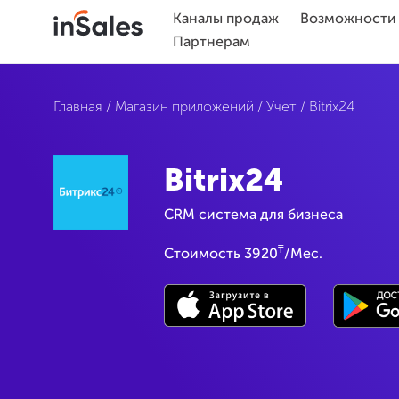
Каналы продаж
Возможности
Партнерам
Главная
/
Магазин приложений
/
Учет
/
Bitrix24
Bitrix24
CRM система для бизнеса
₸
Стоимость 3920
/Мес.