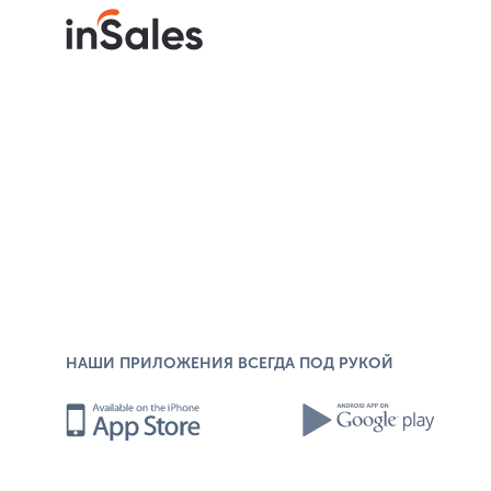
Данные передаваемые в поля для раздела Инфор
Статус/стадия заказа
Стоимость доставки
Маржинальная прибыль
Ответственный менеджер
Контакт
Комментарий покупателя
Состав заказа, так же передаётся в поле ко
Адрес доставки
Способ доставки
Информация о доставке
Способ оплаты
Информация о способе оплаты
НАШИ ПРИЛОЖЕНИЯ ВСЕГДА ПОД РУКОЙ
Примечание:
состав заказа передается в качеств
«Базовом тарифе
«Расширенном тарифе
», на
» д
отображения товарных позиций.