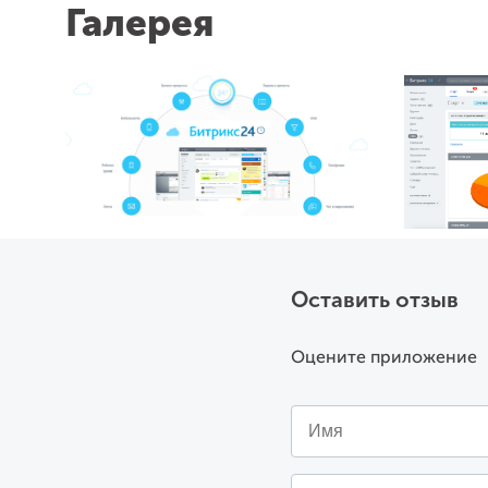
Функционал выбора режима работы Битрикс2
Галерея
Для клиентов выбравших режим работы CRM 
будет создаваться заказ из магазина. Для т
Для создаваемых сделок появилась возможн
происхождения заказа. Мы рекомендуем исп
Для всех новых заказов теперь вы самостоя
В процессе создания лида, сделки, контакта
умолчанию.
Для лидов и контактов можно выбрать тип к
Дела(задание по заказу) теперь можно откл
задания в днях, переименовать тему задания 
умолчанию исходящий звонок.
Встроенный механизм антидубля на основе I
Оставить отзыв
Расширенный тариф
Оцените приложение
Встроенное приложение с кнопкой быстрого
Функционал выбора режима работы Битрикс
Для клиентов выбравших режим работы CRM 
будет создаваться заказ из магазина. Для т