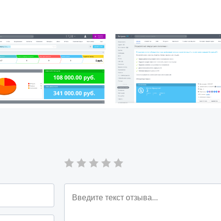
4 (лид/сделка).
Лид, доступен выбор начального статуса, в котором
ех кто выбрал режим Сделка, доступен выбор стадии.
ость закрепить определенный источник
ользовать «Интернет-магазин» или «Веб-сайт».
тельно можете указать ответственного по умолчанию.
 или дела, будет использовать ответственный по
лиента.
ючать. Так же, можно указывать срок исполнения
и конкретное задание. В качестве дела, всегда по
nSales.
 доступа из бокового меню.
24(лид/сделка).
Лид, доступен выбор начального статуса, в котором
ех кто выбрал режим Сделка, доступен выбор стадии.