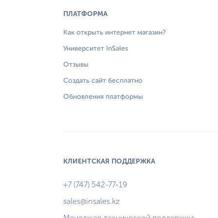
ПЛАТФОРМА
мация о сделке:
Как открыть интернет магазин?
Университет InSales
Отзывы
Создать сайт бесплатно
Обновления платформы
мментария
КЛИЕНТСКАЯ ПОДДЕРЖКА
+7 (747) 542-77-19
е комментария только в
ва специальных раздела для
sales@insales.kz
Менеджер технической поддержки: