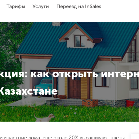
Тарифы
Услуги
Переезд на InSales
кция: как открыть интер
Казахстане
чи и частные дома, еще около 20% выращивают цветы