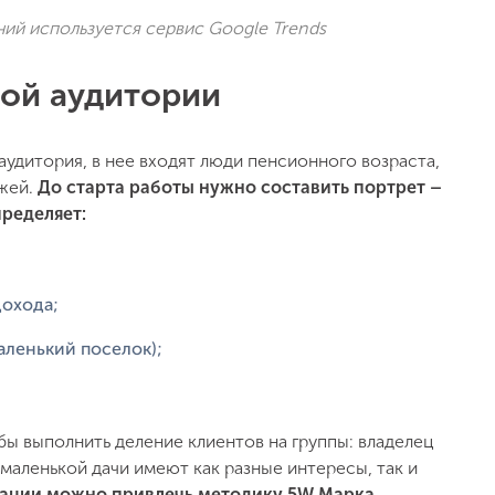
ий используется сервис Google Trends
вой аудитории
аудитория, в нее входят люди пенсионного возраста,
джей.
До старта работы нужно составить портрет –
ределяет:
дохода;
аленький поселок);
ы выполнить деление клиентов на группы: владелец
маленькой дачи имеют как разные интересы, так и
тации можно привлечь методику 5W Марка