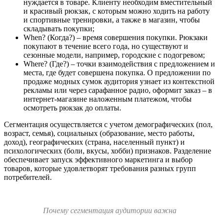
нуждается в товаре. Клиенту необходим вместительный
и красивый рюкзак, с которым можно ходить на работу
и спортивные тренировки, а также в магазин, чтобы
складывать покупки;
When? (Когда?) – время совершения покупки. Рюкзаки
покупают в течение всего года, но существуют и
сезонные модели, например, городские с подогревом;
Where? (Где?) – точки взаимодействия с предложением и
места, где будет совершена покупка. О предложении по
продаже модных сумок аудитория узнает из контекстной
рекламы или через сарафанное радио, оформит заказ – в
интернет-магазине наложенным платежом, чтобы
осмотреть рюкзак до оплаты.
Сегментация осуществляется с учетом демографических (пол,
возраст, семья), социальных (образование, место работы,
доход), географических (страна, населенный пункт) и
психологических (боли, вкусы, хобби) признаков. Разделение
обеспечивает запуск эффективного маркетинга и выбор
товаров, которые удовлетворят требования разных групп
потребителей.
Почему сегментация аудитории важна