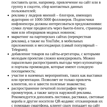
поставить цели, например, привлечение на сайт или в
группу в соцсети, сбор контактных данных
пользователей;
реклама у лидеров мнений – блогеров, имеющих
аудиторию от 1000-5000 фолловеров. Подписчики
инфлюенсера должны интересоваться предложениями:
сумки лучше продвигать через бьюти-блоги, страницы
мам или обзорщиков модных новинок;
маркетинг на партнерских сайтах (перекрестная
реклама), а также на YouTube, в мобильных
приложениях и мессенджерах (самый популярный –
Telegram);
добавление товаров на сайты-агрегаторы, с которыми
молодым проектам сложно конкурировать. Можно
параллельно распространять выгоды через купонаторы
и порталы промокодов, которые имеют солидную
посещаемость;
участие в наземных мероприятиях, таких как выставки
или презентации. Позволяет не только привлечь
клиентов, но и завести полезные знакомства;
распространение печатной полиграфии через
промоутеров, а также запуск наружной рекламы.
Рекомендуется дополнять листовки, растяжки, световые
короба и другие носители QR-кодами: отсканировав их
с помощью смартфона, клиент сразу попадает на сайт